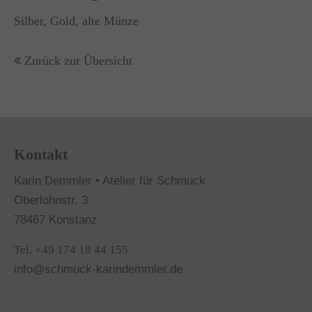
Silber, Gold, alte Münze
Zurück zur Übersicht
Kontakt
Karin Demmler • Atelier für Schmuck
Oberlohnstr. 3
78467 Konstanz
Tel. +49 174 18 44 155
info@schmuck-karindemmler.de