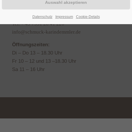
Zollernstr. 3
I
78462 Konstanz
Datenschutz
Impressum
Cookie-Details
Tel. + 49 7531 28 41 226
info@schmuck-karindemmler.de
Öffnungszeiten:
Di – Do 13 – 18.30 Uhr
Fr 10 – 12 und 13 –18.30 Uhr
Sa 11 – 16 Uhr