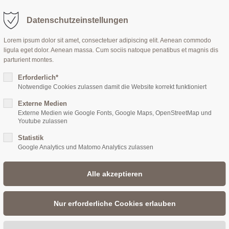
Datenschutzeinstellungen
r Schmuck
Schm
Lorem ipsum dolor sit amet, consectetuer adipiscing elit. Aenean commodo
ligula eget dolor. Aenean massa. Cum sociis natoque penatibus et magnis dis
parturient montes.
Erforderlich*
Notwendige Cookies zulassen damit die Website korrekt funktioniert
Externe Medien
Externe Medien wie Google Fonts, Google Maps, OpenStreetMap und
Youtube zulassen
Statistik
Google Analytics und Matomo Analytics zulassen
Ladengeschäft/Verkauf
Karin Demmler • Atelier für Schmuck
B